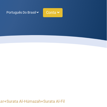
Conta
Português Do Brasil
Ásr+Surata Al-Húmazah+Surata Al-Fil