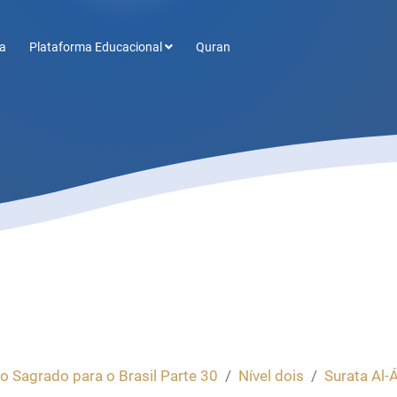
a
Plataforma Educacional
Quran
o Sagrado para o Brasil Parte 30
Nível dois
Surata Al-