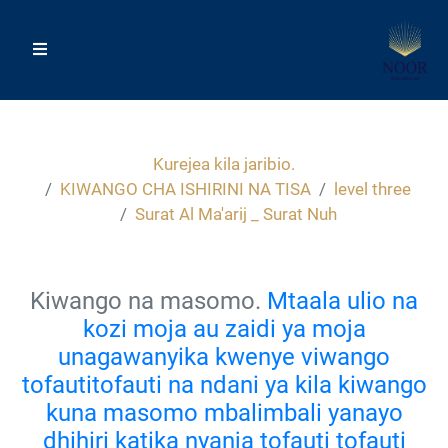
Kurejea kila jaribio.
KIWANGO CHA ISHIRINI NA TISA
level three
Surat Al Ma'arij _ Surat Nuh
Kiwango na masomo.
Mtaala ulio na
kozi moja au zaidi ya moja
unagawanyika kwenye viwango
tofautitofauti na ndani ya kila kiwango
kuna masomo mbalimbali yanayo
dhihiri katika nyanja tofauti tofauti