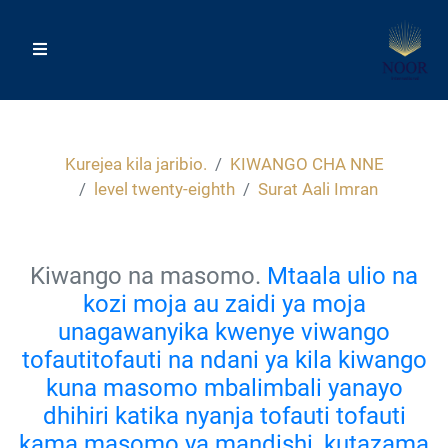
Kurejea kila jaribio.
KIWANGO CHA NNE
level twenty-eighth
Surat Aali Imran
Kiwango na masomo.
Mtaala ulio na
kozi moja au zaidi ya moja
unagawanyika kwenye viwango
tofautitofauti na ndani ya kila kiwango
kuna masomo mbalimbali yanayo
dhihiri katika nyanja tofauti tofauti
kama masomo ya mandishi, kutazama