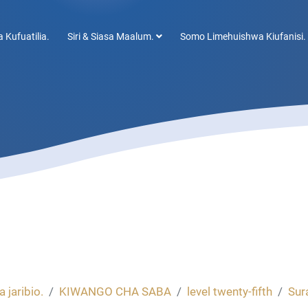
 Kufuatilia.
Siri & Siasa Maalum.
Somo Limehuishwa Kiufanisi.
a jaribio.
KIWANGO CHA SABA
level twenty-fifth
Sur