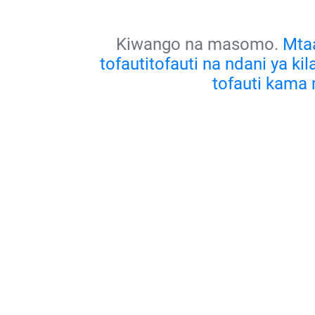
Kiwango na masomo.
Mtaa
tofautitofauti na ndani ya k
tofauti kama