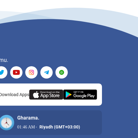
mu.
Download Apps
Gharama.
-
Riyadh (GMT+03:00)
01:46 AM