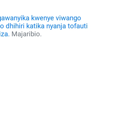
nagawanyika kwenye viwango
dhihiri katika nyanja tofauti
iza.
Majaribio.