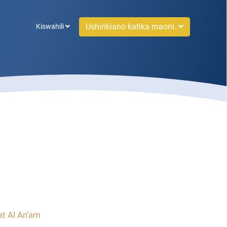
Ushirikiano katika maoni.
Kiswahili
at Al An'am