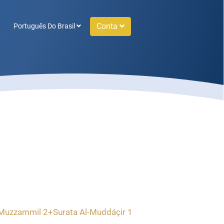
Conta
Português Do Brasil
-Muzzammil 2+Surata Al-Muddáçir 1