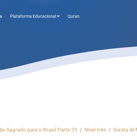
a
Plataforma Educacional
Quran
ão Sagrado para o Brasil Parte 29
Nível três
Surata Al