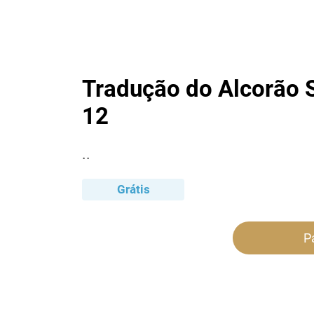
Tradução do Alcorão S
12
..
Grátis
P