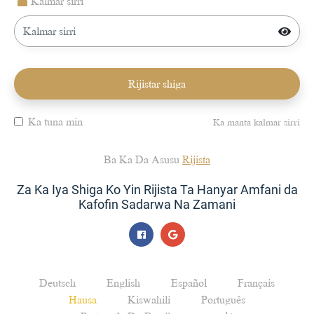
Kalmar sirri
Rijistar shiga
Ka tuna min
Ka manta kalmar sirri
Ba Ka Da Asusu
Rijista
Za Ka Iya Shiga Ko Yin Rijista Ta Hanyar Amfani da
Kafofin Sadarwa Na Zamani
Deutsch
English
Español
Français
Hausa
Kiswahili
Português