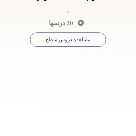
..
20 درسها
مشاهده دروس سطح