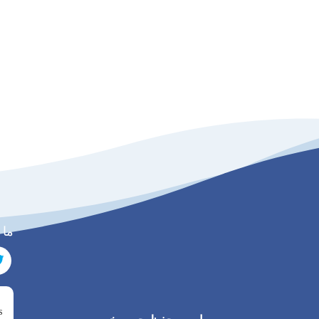
ما 
s