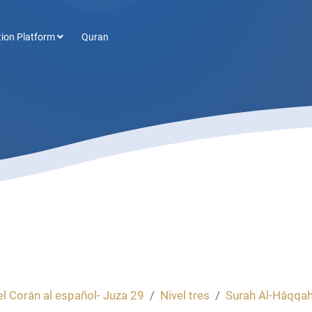
ion Platform
Quran
l Corán al español- Juza 29
Nivel tres
Surah Al-Hâqqah 