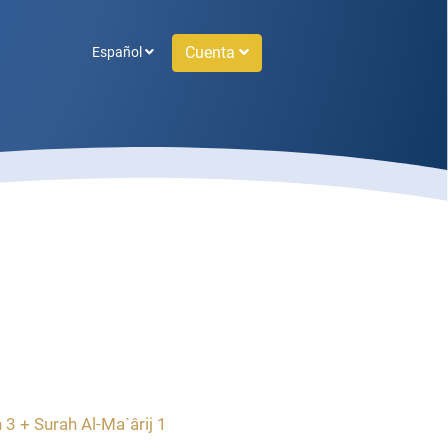
Cuenta
Español
3 + Surah Al-Ma`ârij 1