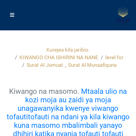
Kurejea kila jaribio.
KIWANGO CHA ISHIRINI NA NANE
level for
Surat Al Jumuat _ Surat Al Munaafiquna
Kiwango na masomo.
Mtaala ulio na
kozi moja au zaidi ya moja
unagawanyika kwenye viwango
tofautitofauti na ndani ya kila kiwango
kuna masomo mbalimbali yanayo
dhihiri katika nyanja tofauti tofauti