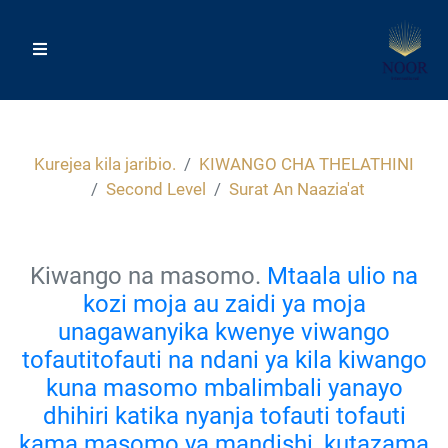
Kurejea kila jaribio.
KIWANGO CHA THELATHINI
Second Level
Surat An Naazia'at
Kiwango na masomo.
Mtaala ulio na
kozi moja au zaidi ya moja
unagawanyika kwenye viwango
tofautitofauti na ndani ya kila kiwango
kuna masomo mbalimbali yanayo
dhihiri katika nyanja tofauti tofauti
kama masomo ya mandishi, kutazama