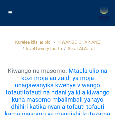
Kurejea kila jaribio.
KIWANGO CHA NANE
level twenty fourth
Surat Al A'araf
Kiwango na masomo.
Mtaala ulio na
kozi moja au zaidi ya moja
unagawanyika kwenye viwango
tofautitofauti na ndani ya kila kiwango
kuna masomo mbalimbali yanayo
dhihiri katika nyanja tofauti tofauti
kama masomo ya mandishi, kutazama