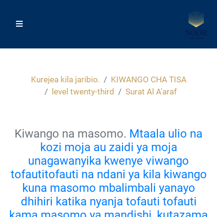
Kurejea kila jaribio.
KIWANGO CHA TISA
level twenty-third
Surat Al A'araf
Kiwango na masomo.
Mtaala ulio na
kozi moja au zaidi ya moja
unagawanyika kwenye viwango
tofautitofauti na ndani ya kila kiwango
kuna masomo mbalimbali yanayo
dhihiri katika nyanja tofauti tofauti
kama masomo ya mandishi, kutazama