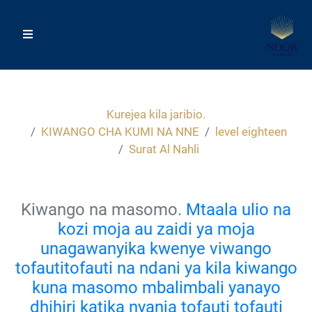
Kurejea kila jaribio.
KIWANGO CHA KUMI NA NNE
level eighteen
Surat Al Nahli
Kiwango na masomo.
Mtaala ulio na
kozi moja au zaidi ya moja
unagawanyika kwenye viwango
tofautitofauti na ndani ya kila kiwango
kuna masomo mbalimbali yanayo
dhihiri katika nyanja tofauti tofauti