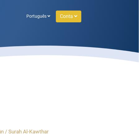
Conta
Português
ûn / Surah Al-Kawthar