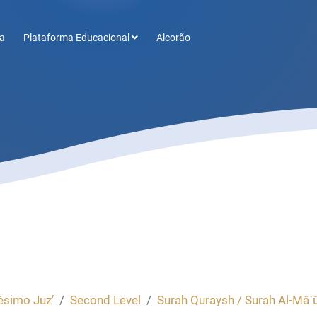
a
Plataforma Educacional
Alcorão
ésimo Juz’
Second Level
Surah Quraysh / Surah Al-Mâ`