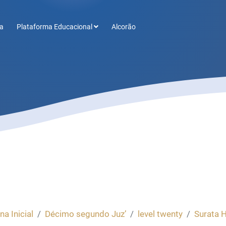
a
Plataforma Educacional
Alcorão
na Inicial
Décimo segundo Juz’
level twenty
Surata 