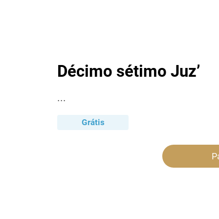
Décimo sétimo Juz’
...
Grátis
P