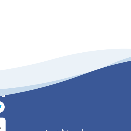
ما 
s