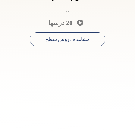
..
20 درسها
مشاهده دروس سطح