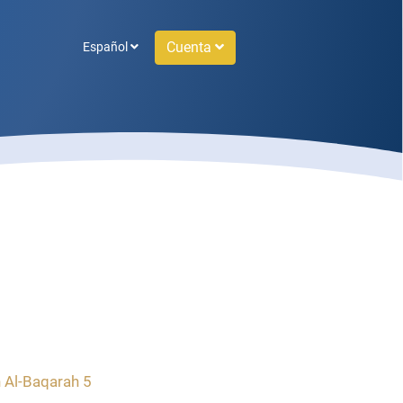
Cuenta
Español
 Al-Baqarah 5