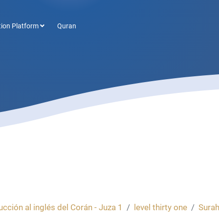
ion Platform
Quran
cción al inglés del Corán - Juza 1
level thirty one
Surah